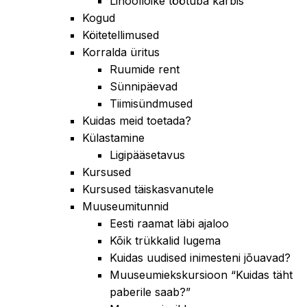
Linoollõike töötuba karbis
Kogud
Köitetellimused
Korralda üritus
Ruumide rent
Sünnipäevad
Tiimisündmused
Kuidas meid toetada?
Külastamine
Ligipääsetavus
Kursused
Kursused täiskasvanutele
Muuseumitunnid
Eesti raamat läbi ajaloo
Kõik trükkalid lugema
Kuidas uudised inimesteni jõuavad?
Muuseumiekskursioon “Kuidas täht
paberile saab?”