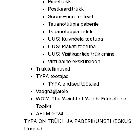
Pimetrükk
Postkaarditrükk
Soome-ugri motiivid
Tsüanotüüpia paberile
Tsüanotüüpia riidele
UUS! Kuivnõela töötuba
UUS! Plakati töötuba
UUS! Visiitkaartide trükkimine
Virtuaalne ekskursioon
Trükitellimused
TYPA töötajad
TYPA endised töötajad
Vaegnägijatele
WOW, The Weight of Words Educational
Toolkit
AEPM 2024
TYPA ON TRÜKI- JA PABERIKUNSTIKESKUS
Uudised