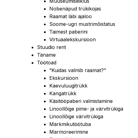
Muuseumiseiklus
Nobenäpud trükikojas
Raamat läbi ajaloo
Soome-ugri mustrimõistatus
Taimest paberini
Virtuaalekskursioon
Stuudio rent
Täname
Töötoad
“Kuidas valmib raamat?”
Ekskursioon
Kaevuluugitrükk
Kangatrükk
Käsitööpaberi valmistamine
Linoollõige pime- ja värvitrükiga
Linoollõige värvitrükiga
Märkmikutöötuba
Marmoreerimine