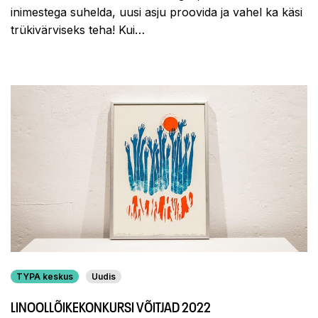
inimestega suhelda, uusi asju proovida ja vahel ka käsi
trükivärviseks teha! Kui…
TYPA keskus
Uudis
LINOOLLÕIKEKONKURSI VÕITJAD 2022