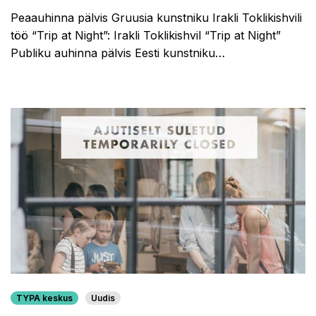
Peaauhinna pälvis Gruusia kunstniku Irakli Toklikishvili
töö “Trip at Night”: Irakli Toklikishvil “Trip at Night”
Publiku auhinna pälvis Eesti kunstniku…
TYPA keskus
Uudis