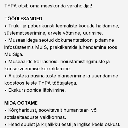
TYPA otsib oma meeskonda varahoidjat!
TÖÖÜLESANDED
• Trüki- ja paberikunsti teemaliste kogude haldamine,
süstematiseerimine, arvele võtmine, uurimine.
• Museaalidega seotud dokumentatsiooni pidamine
infosüsteemis MuIS, praktikantide juhendamine töös
MuISiga.
• Museaalide korrashoid, hoiustamistingimuste ja
konserveerimise korraldamine.
• Ajutiste ja püsinäituste planeerimine ja uuendamine
koostöös teiste TYPA töötajatega.
• Ekskursioonide läbiviimine.
MIDA OOTAME
• Kõrgharidust, soovitavalt humanitaar- või
sotsiaalteaduste valdkonnas.
• Head suulist ja kirjalikku eesti ja inglise keele oskust.