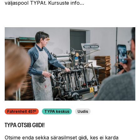
väljaspool TYPAt. Kursuste info…
Fahrenheit 451º
TYPA keskus
Uudis
TYPA OTSIB GIIDI!
Otsime enda sekka särasilmset giidi, kes ei karda