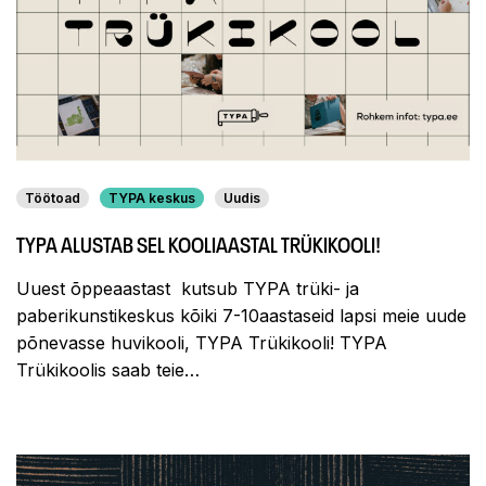
Töötoad
TYPA keskus
Uudis
TYPA ALUSTAB SEL KOOLIAASTAL TRÜKIKOOLI!
Uuest õppeaastast kutsub TYPA trüki- ja
paberikunstikeskus kõiki 7-10aastaseid lapsi meie uude
põnevasse huvikooli, TYPA Trükikooli! TYPA
Trükikoolis saab teie…