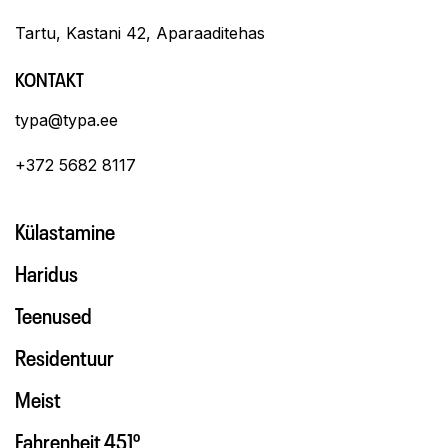
Tartu, Kastani 42, Aparaaditehas
KONTAKT
typa@typa.ee
+372 5682 8117
Külastamine
Haridus
Teenused
Residentuur
Meist
Fahrenheit 451º