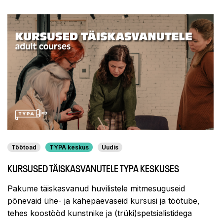
Töötoad
TYPA keskus
Uudis
KURSUSED TÄISKASVANUTELE TYPA KESKUSES
Pakume täiskasvanud huvilistele mitmesuguseid
põnevaid ühe- ja kahepäevaseid kursusi ja töötube,
tehes koostööd kunstnike ja (trüki)spetsialistidega