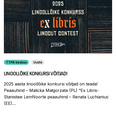
TYPA keskus
Uudis
LINOOLLÕIKE KONKURSI VÕITJAD!
2025 aasta linoollõike konkursi võitjad on teada!
Peaauhind – Malicka Małgorzata (PL) “Ex Libris-
Stanisław LemNoorte peaauhind – Renata Luchianiuc
(EE)…