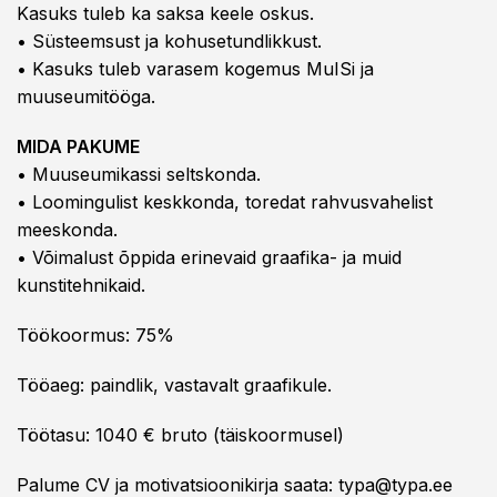
Kasuks tuleb ka saksa keele oskus.
• Süsteemsust ja kohusetundlikkust.
• Kasuks tuleb varasem kogemus MuISi ja
muuseumitööga.
MIDA PAKUME
• Muuseumikassi seltskonda.
• Loomingulist keskkonda, toredat rahvusvahelist
meeskonda.
• Võimalust õppida erinevaid graafika- ja muid
kunstitehnikaid.
Töökoormus: 75%
Tööaeg: paindlik, vastavalt graafikule.
Töötasu: 1040 € bruto (täiskoormusel)
Palume CV ja motivatsioonikirja saata:
typa@typa.ee