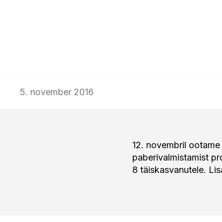
K–P 12.00–18.00
K–P 12.00–18.00
Pilet 15 € / 8 €, Muuseumikaardiga tasuta.
Pilet 15 € / 8 €, Muuseumikaardiga tasuta.
5. november 2016
12. novembril ootame 
paberivalmistamist pr
8 täiskasvanutele. Li