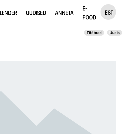
E-
EST
LENDER
UUDISED
ANNETA
POOD
Töötoad
Uudis
afikastuudio
Väljaanded
aafikastuudiost
“Väike Prints”
ikuks?
uudio rent
kka liikmeks