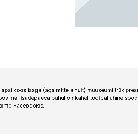
typa@typa.ee
typa@typa.ee
Tartu, Kastani 48f
Tartu, Kastani 48f
+372 5682 8117
+372 5682 8117
lapsi koos isaga (aga mitte ainult) muuseumi trükipres
oovima. Isadepäeva puhul on kahel töötoal ühine soodu
sainfo
Facebookis
.