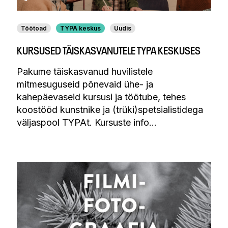
Töötoad
TYPA keskus
Uudis
KURSUSED TÄISKASVANUTELE TYPA KESKUSES
Pakume täiskasvanud huvilistele
mitmesuguseid põnevaid ühe- ja
kahepäevaseid kursusi ja töötube, tehes
koostööd kunstnike ja (trüki)spetsialistidega
väljaspool TYPAt. Kursuste info…