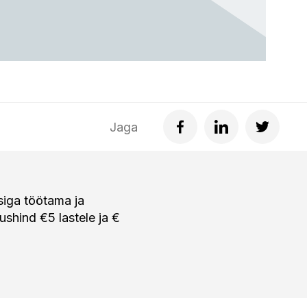
Jaga
siga töötama ja
shind €5 lastele ja €