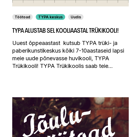
Töötoad
TYPA keskus
Uudis
TYPA ALUSTAB SEL KOOLIAASTAL TRÜKIKOOLI!
Uuest õppeaastast kutsub TYPA trüki- ja
paberikunstikeskus kõiki 7-10aastaseid lapsi
meie uude põnevasse huvikooli, TYPA
Trükikooli! TYPA Trükikoolis saab teie…