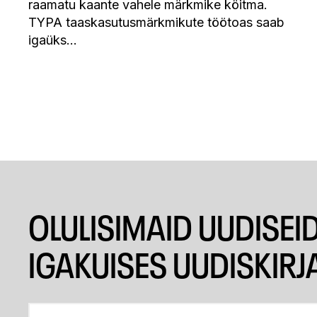
raamatu kaante vahele märkmike köitma.
TYPA taaskasutusmärkmikute töötoas saab
igaüks…
OLULISIMAID UUDISEI
IGAKUISES UUDISKIRJ