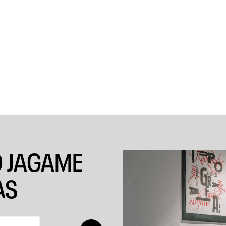
D JAGAME
AS