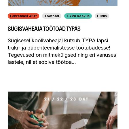
Fahrenheit 451º
Töötoad
TYPA keskus
Uudis
SÜGISVAHEAJA TÖÖTOAD TYPAS
Sügisesel koolivaheajal kutsub TYPA lapsi
trüki- ja paberiteemalistesse töötubadesse!
Tegevused on mitmekülgsed ning eri vanuses
lastele, nii et sobiva töötoa…