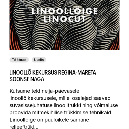
Töötoad
Uudis
LINOOLLÕIKEKURSUS REGINA-MARETA
SOONSEINAGA
Kutsume teid nelja-päevasele
linoollõikekursusele, millel osalejad saavad
süvasissejuhatuse linoolitrükki ning võimaluse
proovida mitmekihilise trükkimise tehnikaid.
Linoollõige on puulõikele sarnane
reljeeftrüki…