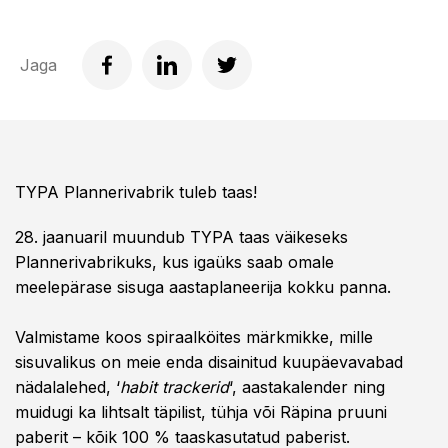
Jaga
TYPA Plannerivabrik tuleb taas!
28. jaanuaril muundub TYPA taas väikeseks
Plannerivabrikuks, kus igaüks saab omale
meelepärase sisuga aastaplaneerija kokku panna.
Valmistame koos spiraalköites märkmikke, mille
sisuvalikus on meie enda disainitud kuupäevavabad
nädalalehed, ‘
habit trackerid
‘, aastakalender ning
muidugi ka lihtsalt täpilist, tühja või Räpina pruuni
paberit – kõik 100 % taaskasutatud paberist.