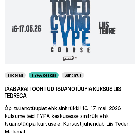
Töötoad
TYPA keskus
Sündmus
JÄÄB ÄRA! TOONITUD TSÜANOTÜÜPIA KURSUS LIIS
TEDREGA
Õpi tsüanotüüpiat ehk sinitrükki! 16.-17. mail 2026
kutsume teid TYPA keskusesse sinitrüki ehk
tsüanotüüpia kursusele. Kursust juhendab Liis Teder.
Mõlemal…