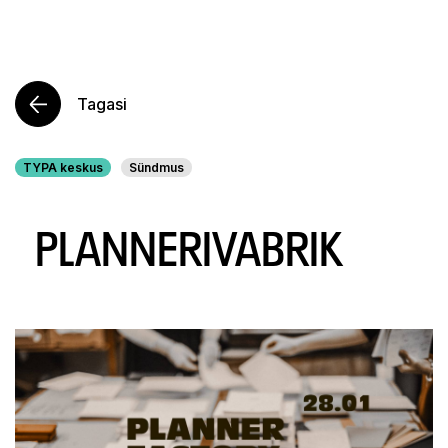
Tagasi
TYPA keskus
Sündmus
PLANNERIVABRIK