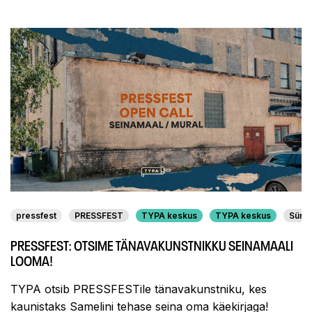
pressfest
PRESSFEST
TYPA keskus
TYPA keskus
Sünd
PRESSFEST: OTSIME TÄNAVAKUNSTNIKKU SEINAMAALI
LOOMA!
TYPA otsib PRESSFESTile tänavakunstniku, kes
kaunistaks Samelini tehase seina oma käekirjaga!