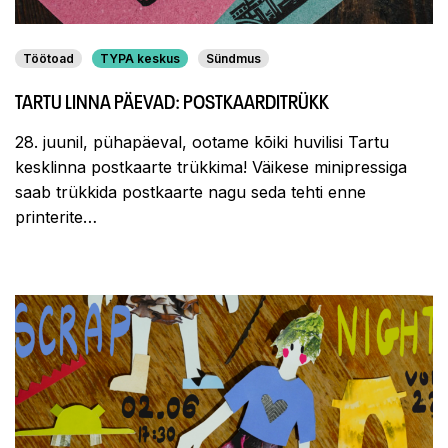
Töötoad
TYPA keskus
Sündmus
TARTU LINNA PÄEVAD: POSTKAARDITRÜKK
28. juunil, pühapäeval, ootame kõiki huvilisi Tartu
kesklinna postkaarte trükkima! Väikese minipressiga
saab trükkida postkaarte nagu seda tehti enne
printerite…