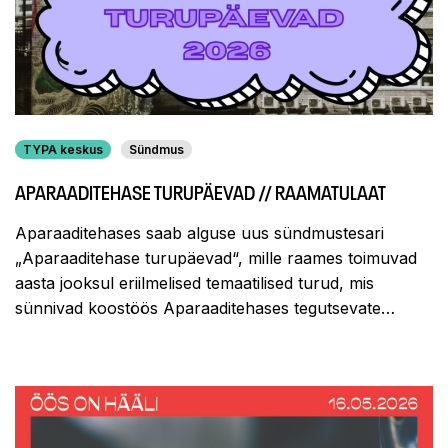
TYPA keskus
Sündmus
APARAADITEHASE TURUPÄEVAD // RAAMATULAAT
Aparaaditehases saab alguse uus sündmustesari
„Aparaaditehase turupäevad“, mille raames toimuvad
aasta jooksul eriilmelised temaatilised turud, mis
sünnivad koostöös Aparaaditehases tegutsevate…