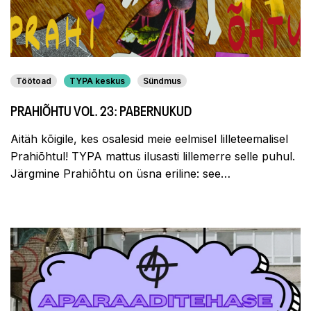
Töötoad
TYPA keskus
Sündmus
PRAHIÕHTU VOL. 23: PABERNUKUD
Aitäh kõigile, kes osalesid meie eelmisel lilleteemalisel
Prahiõhtul! TYPA mattus ilusasti lillemerre selle puhul.
Järgmine Prahiōhtu on üsna eriline: see…