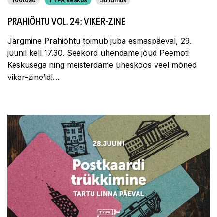
Töötoad
TYPA keskus
Sündmus
PRAHIÕHTU VOL. 24: VIKER-ZINE
Järgmine Prahiõhtu toimub juba esmaspäeval, 29.
juunil kell 17.30. Seekord ühendame jõud Peemoti
Keskusega ning meisterdame üheskoos veel mõned
viker-zine’id!…