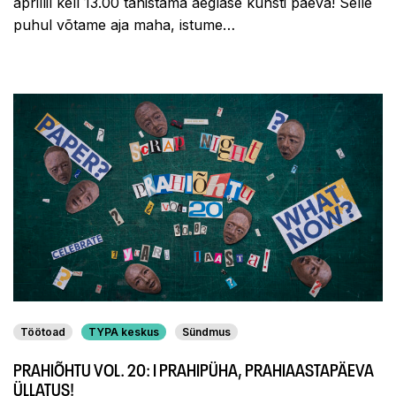
aprillil kell 13.00 tähistama aeglase kunsti päeva! Selle
puhul võtame aja maha, istume…
Töötoad
TYPA keskus
Sündmus
PRAHIÕHTU VOL. 20: I PRAHIPÜHA, PRAHIAASTAPÄEVA
ÜLLATUS!