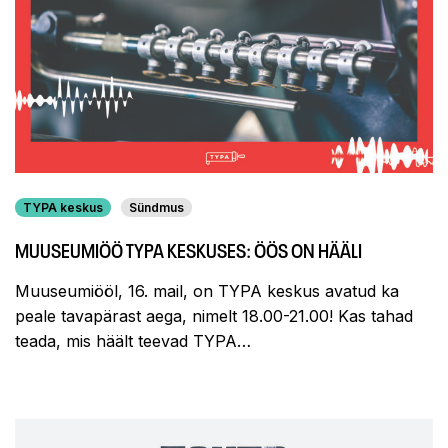
TYPA keskus
Sündmus
MUUSEUMIÖÖ TYPA KESKUSES: ÖÖS ON HÄÄLI
Muuseumiööl, 16. mail, on TYPA keskus avatud ka
peale tavapärast aega, nimelt 18.00-21.00! Kas tahad
teada, mis häält teevad TYPA…