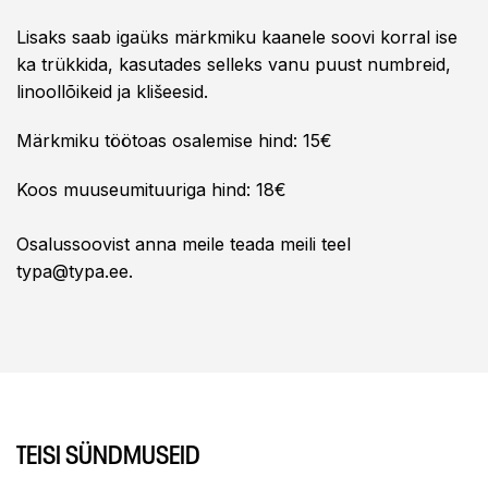
Lisaks saab igaüks märkmiku kaanele soovi korral ise
ka trükkida, kasutades selleks vanu puust numbreid,
linoollõikeid ja klišeesid.
Märkmiku töötoas osalemise hind: 15€
Koos muuseumituuriga hind: 18€
Osalussoovist anna meile teada meili teel
typa@typa.ee.
TEISI SÜNDMUSEID