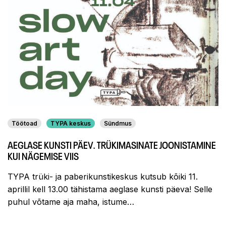
Töötoad
TYPA keskus
Sündmus
AEGLASE KUNSTI PÄEV. TRÜKIMASINATE JOONISTAMINE
KUI NÄGEMISE VIIS
TYPA trüki- ja paberikunstikeskus kutsub kõiki 11.
aprillil kell 13.00 tähistama aeglase kunsti päeva! Selle
puhul võtame aja maha, istume…