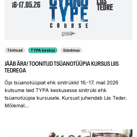
Töötoad
TYPA keskus
Sündmus
JÄÄB ÄRA! TOONITUD TSÜANOTÜÜPIA KURSUS LIIS
TEDREGA
Õpi tsüanotüüpiat ehk sinitrükki! 16.-17. mail 2026
kutsume teid TYPA keskusesse sinitrüki ehk
tsüanotüüpia kursusele. Kursust juhendab Liis Teder.
Mõlemal…