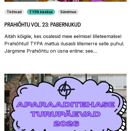
Töötoad
TYPA keskus
Sündmus
PRAHIÕHTU VOL. 23: PABERNUKUD
Aitäh kõigile, kes osalesid meie eelmisel lilleteemalisel
Prahiõhtul! TYPA mattus ilusasti lillemerre selle puhul.
Järgmine Prahiōhtu on üsna eriline: see…