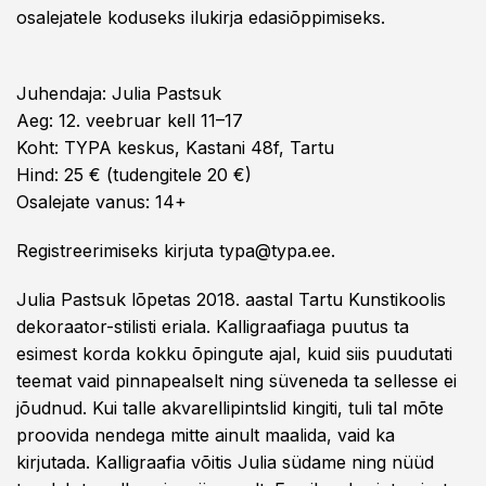
osalejatele koduseks ilukirja edasiõppimiseks.
Juhendaja: Julia Pastsuk
Aeg: 12. veebruar kell 11–17
Koht: TYPA keskus, Kastani 48f, Tartu
Hind: 25 € (tudengitele 20 €)
Osalejate vanus: 14+
Registreerimiseks kirjuta typa@typa.ee.
Julia Pastsuk lõpetas 2018. aastal Tartu Kunstikoolis
dekoraator-stilisti eriala. Kalligraafiaga puutus ta
esimest korda kokku õpingute ajal, kuid siis puudutati
teemat vaid pinnapealselt ning süveneda ta sellesse ei
jõudnud. Kui talle akvarellipintslid kingiti, tuli tal mõte
proovida nendega mitte ainult maalida, vaid ka
kirjutada. Kalligraafia võitis Julia südame ning nüüd