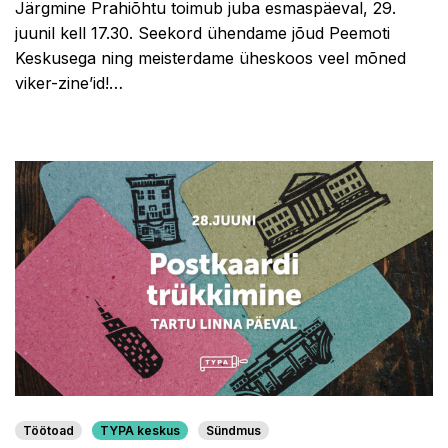
Järgmine Prahiõhtu toimub juba esmaspäeval, 29.
juunil kell 17.30. Seekord ühendame jõud Peemoti
Keskusega ning meisterdame üheskoos veel mõned
viker-zine’id!…
Töötoad
TYPA keskus
Sündmus