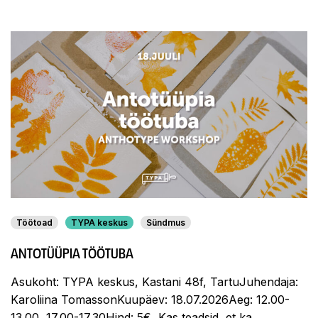
Töötoad
TYPA keskus
Sündmus
ANTOTÜÜPIA TÖÖTUBA
Asukoht: TYPA keskus, Kastani 48f, TartuJuhendaja:
Karoliina TomassonKuupäev: 18.07.2026Aeg: 12.00-
13.00, 17.00-17.30Hind: 5€ Kas teadsid, et ka