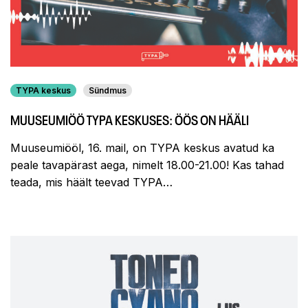
TYPA keskus
Sündmus
MUUSEUMIÖÖ TYPA KESKUSES: ÖÖS ON HÄÄLI
Muuseumiööl, 16. mail, on TYPA keskus avatud ka
peale tavapärast aega, nimelt 18.00-21.00! Kas tahad
teada, mis häält teevad TYPA…