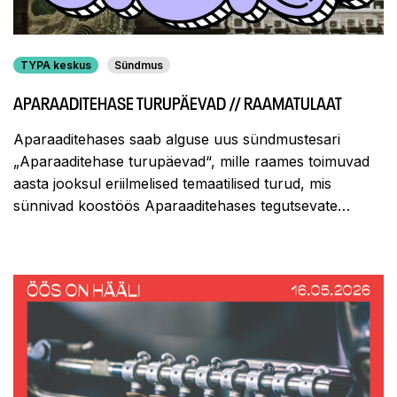
TYPA keskus
Sündmus
APARAADITEHASE TURUPÄEVAD // RAAMATULAAT
Aparaaditehases saab alguse uus sündmustesari
„Aparaaditehase turupäevad“, mille raames toimuvad
aasta jooksul eriilmelised temaatilised turud, mis
sünnivad koostöös Aparaaditehases tegutsevate…