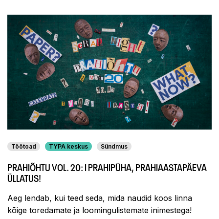
Töötoad
TYPA keskus
Sündmus
PRAHIÕHTU VOL. 20: I PRAHIPÜHA, PRAHIAASTAPÄEVA
ÜLLATUS!
Aeg lendab, kui teed seda, mida naudid koos linna
kõige toredamate ja loomingulistemate inimestega!