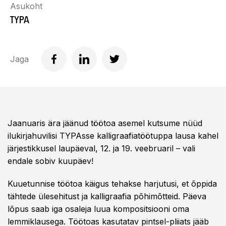
Asukoht
TYPA
Jaga
Jaanuaris ära jäänud töötoa asemel kutsume nüüd
ilukirjahuvilisi TYPAsse kalligraafiatöötuppa lausa kahel
järjestikkusel laupäeval, 12. ja 19. veebruaril – vali
endale sobiv kuupäev!
Kuuetunnise töötoa käigus tehakse harjutusi, et õppida
tähtede ülesehitust ja kalligraafia põhimõtteid. Päeva
lõpus saab iga osaleja luua kompositsiooni oma
lemmiklausega. Töötoas kasutatav pintsel-pliiats jääb